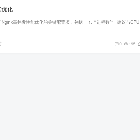
能优化
**摘要：** 本文介绍了Ngi
前
0
195