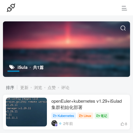
iSula
共1篇
排序
更新
浏览
点赞
评论
openEuler+kubernetes v1.29+iSulad
集群初始化部署
Kubernetes
Linux
笔记
2年前
8