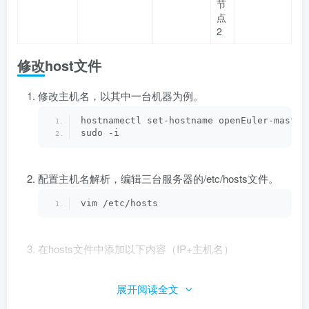
节
点
2
修改host文件
修改主机名，以其中一台机器为例。
hostnamectl set-hostname openEuler-master
sudo -i
配置主机名解析，编辑三台服务器的/etc/hosts文件。
vim /etc/hosts
在hosts文件中添加以下内容（IP+主机名）
10.
20
.
172
.
190
 openEuler-master m1
10.20
.
172
.
191
 openEuler-node1 n1
展开阅读全文
10.20
.
172
.
192
 openEuler-node2 n2