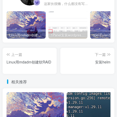
这家伙很懒，什么都没有写...
cat 
>
 /etc/sysctl.
d
/kubernetes.
conf
<<
EOF
net.
bridge
.
bridge
-nf-call-iptables = 
1
net.
ipv4
.
ip_forward
 = 
1
net.
bridge
.
bridge
-nf-call-ip6tables = 
1
vm.
swappiness
=
0
EOF
Linux用mdadm创建软RAID
1Panel安装wordpress后使用redis正确配置
生效规则。
上一篇
下一篇
modprobe overlay
Linux用mdadm创建软RAID
安装helm
modprobe br_netfilter
sysctl -p /etc/sysctl.
d
/kubernetes.
conf
相关推荐
配置开机启动脚本。
vim /etc/init.
d
/k8s.
sh
在k8s.sh脚本中添加以下内容。