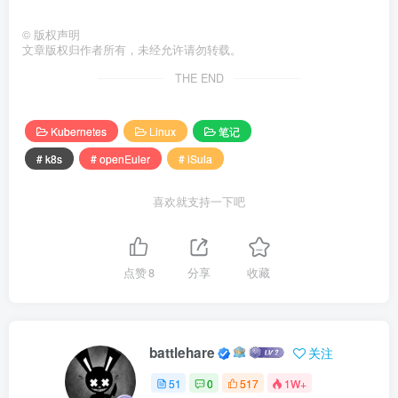
©
版权声明
环境准备
文章版权归作者所有，未经允许请勿转载。
THE END
关闭防火墙。
systemctl stop firewalld
Kubernetes
Linux
笔记
systemctl disable firewalld
# k8s
# openEuler
# iSula
禁用selinux。
喜欢就支持一下吧
setenforce 
0
点赞
8
分享
收藏
关闭系统swap。
swapoff -a
sed -ri 
's/.*swap.*/#&/'
 /etc/fstab
battlehare
关注
51
0
517
1W+
网络配置，开启相应的转发机制。