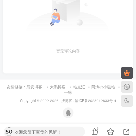
[
Service
]
ExecStart=/etc/init.
d
/k8s.
sh
 //可以自定义
[
Install
]
WantedBy=default.
target
添加完成后启动服务。
systemctl daemon-reload
暂无评论内容
systemctl enable br_netfilte.
service
配置sysctl。
友情链接：
辰安博客
大鹏博客
站点汇
阿涛の小破站
一站
sed -i 
"s/net.ipv4.ip_forward=0/net.ipv4.
一簿
sed -i 12a\vm.
swappiness
=
0
 /etc/sysctl.
co
Copyright © 2022-2026 ·
搜博客
·
渝ICP备2023012833号-4
安装CNI+iSulad
8
安装jq
欢迎您留下宝贵的见解！