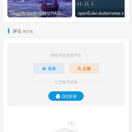
#!/bin/sh
modprobe br_netfilter
Linux用mdadm创建软RAID
sysctl -w net.
bridge
.
bridge
-nf-call-i
sysctl -w net.
bridge
.
bridge
-nf-call-i
评论
抢沙发
改变脚本权限。
chmod +x /etc/init.
d
/k8s.
sh
请登录后发表评论
登录
注册
添加配置文件。
配置文件br_netfilte.service应该放在systemd的service
社交账号登录
目录，一般在/usr/lib/systemd/system。
QQ登录
vim /usr/lib/systemd/system/br_netfilte.
s
[
Unit
]
Description=To enable the core module br_
After=default.
target