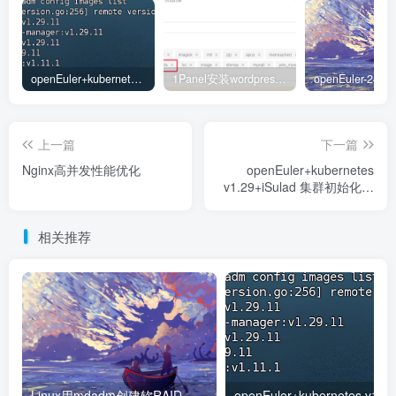
用/dev/sdb1和/dev/sdc1。
第二步：创建raid0
openEuler+kubernetes v1.29+iSulad 集群初始化部署
1Panel安装wordpress后使用redis正确配置
mdadm --create /dev/md0 --level=
0
 --raid-devi
上一篇
下一篇
Nginx高并发性能优化
openEuler+kubernetes
/dev/md0 ： 指创建的磁盘阵列的名称，如果有多个
v1.29+iSulad 集群初始化部
署
raid，可以按顺序往下编，比如/dev/md1
相关推荐
level=0 ：指raid0，还有1、5、10等等，对应raid1、
raid5、raid10
raid-devices=2 ：指阵列的磁盘数量，2块盘就是2
创建完成后，可以用下面的命令查看raid信息。
Linux用mdadm创建软RAID