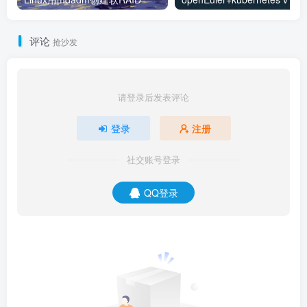
mdadm --detail /dev/md0
评论
抢沙发
第三步：创建文件系统（格式化）
raid创建成功以后，需要格式化
请登录后发表评论
mkfs.
ext4
 /dev/md0
登录
注册
社交账号登录
注意ext4文件格式下，系统会预留5%的冗余空间，简单
换算就是1TB就会保留50GB空间。
QQ登录
第四步：保存raid信息
注意不同linux版本mdadm的配置文件路径可能不同，
debian是
​。
/etc/mdadm/mdadm.conf