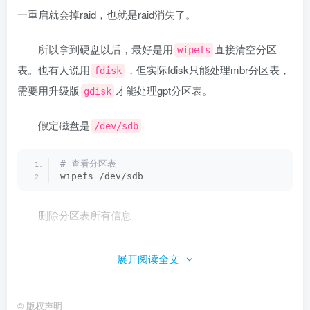
一重启就会掉raid，也就是raid消失了。
所以拿到硬盘以后，最好是用
​直接清空分区
wipefs
表。也有人说用
​，但实际fdisk只能处理mbr分区表，
fdisk
需要用升级版
​才能处理gpt分区表。
gdisk
假定磁盘是
/dev/sdb
# 查看分区表
wipefs /dev/sdb
删除分区表所有信息
wipefs -a -f /dev/sdb
展开阅读全文
创建磁盘阵列
©
版权声明