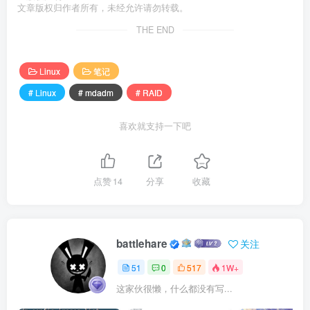
文章版权归作者所有，未经允许请勿转载。
我没有那么大容量的硬盘，而且系统也是legacy bios引
THE END
导，所以这里选择mbr裸盘创建阵列。
Linux
笔记
第一步：查看分区表
# Linux
# mdadm
# RAID
喜欢就支持一下吧
先确认前面已经用
​清空了旧硬盘上的分区表信
wipefs
息。
点赞
14
分享
收藏
# 查看分区表
wipefs /dev/sdb
# 删除分区表
wipefs -a -f /dev/sdb
battlehare
关注
51
0
517
1W+
注意：如果是gpt分区，注意要用
​先分
gdisk
这家伙很懒，什么都没有写...
区，/dev/sdb1和/dev/sdc1，下面创建raid的时候也是